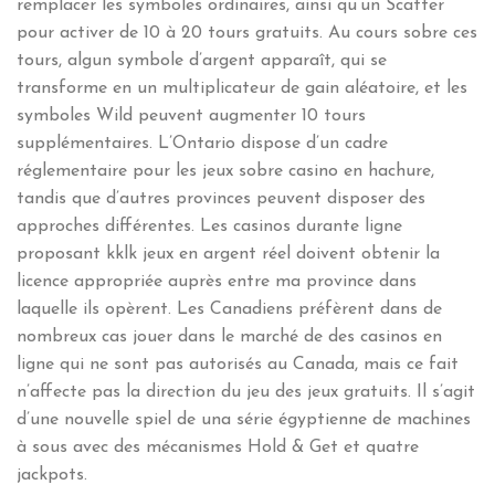
remplacer les symboles ordinaires, ainsi qu’un Scatter
pour activer de 10 à 20 tours gratuits. Au cours sobre ces
tours, algun symbole d’argent apparaît, qui se
transforme en un multiplicateur de gain aléatoire, et les
symboles Wild peuvent augmenter 10 tours
supplémentaires. L’Ontario dispose d’un cadre
réglementaire pour les jeux sobre casino en hachure,
tandis que d’autres provinces peuvent disposer des
approches différentes. Les casinos durante ligne
proposant kklk jeux en argent réel doivent obtenir la
licence appropriée auprès entre ma province dans
laquelle ils opèrent. Les Canadiens préfèrent dans de
nombreux cas jouer dans le marché de des casinos en
ligne qui ne sont pas autorisés au Canada, mais ce fait
n’affecte pas la direction du jeu des jeux gratuits. Il s’agit
d’une nouvelle spiel de una série égyptienne de machines
à sous avec des mécanismes Hold & Get et quatre
jackpots.