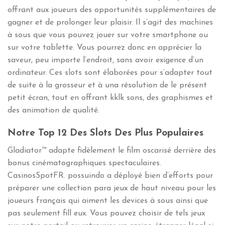
offrant aux joueurs des opportunités supplémentaires de
gagner et de prolonger leur plaisir. Il s’agit des machines
à sous que vous pouvez jouer sur votre smartphone ou
sur votre tablette. Vous pourrez donc en apprécier la
saveur, peu importe l’endroit, sans avoir exigence d’un
ordinateur. Ces slots sont élaborées pour s’adapter tout
de suite à la grosseur et à una résolution de le présent
petit écran, tout en offrant kklk sons, des graphismes et
des animation de qualité.
Notre Top 12 Des Slots Des Plus Populaires
Gladiator™ adapte fidèlement le film oscarisé derrière des
bonus cinématographiques spectaculaires.
CasinosSpotFR. possuindo a déployé bien d’efforts pour
préparer une collection para jeux de haut niveau pour les
joueurs français qui aiment les devices à sous ainsi que
pas seulement fill eux. Vous pouvez choisir de tels jeux