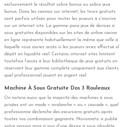
exclusivement le résultat sobre bonus ou sobre jeux
bonus. Dans les casinos sur internet, les tours gratuits
sont parfois utilisés pour inciter les joueurs à s’inscrire
sur un internet site. La gamme para jeux de devices à
sous gratuites disponibles sur les sites de online casino
en ligne représente habituellement la même que celle à
laquelle vous auriez accès si les joueurs aviez effectué el
dépôt en liquidité réel. Certains internet sites limitent
toutefois l’accès à leur bibliothèque de jeux gratuits en
réservant leur gamme complète uniquement aux clients
quel professionnel jouent en argent réel.
Machine À Sous Gratuite Dos 3 Rouleaux
On notera aussi que la majorité des machines à sous
prisées ont un mode « avalanche » ou « cascade », quel
professionne déclenche des excursions gratuits après
toutes vos combinaison gagnante. Novomatic a publié
votre version mise à jour d’une device à sous obsolète