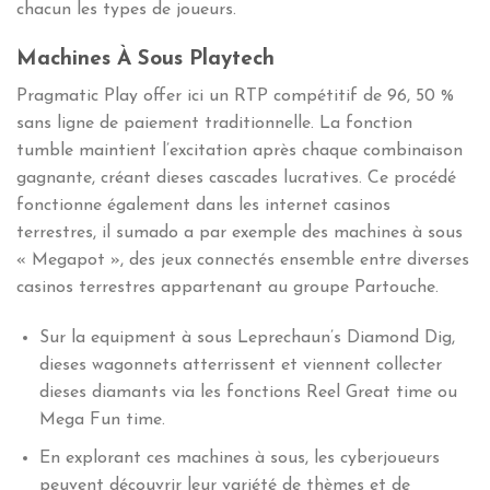
chacun les types de joueurs.
Machines À Sous Playtech
Pragmatic Play offer ici un RTP compétitif de 96, 50 %
sans ligne de paiement traditionnelle. La fonction
tumble maintient l’excitation après chaque combinaison
gagnante, créant dieses cascades lucratives. Ce procédé
fonctionne également dans les internet casinos
terrestres, il sumado a par exemple des machines à sous
« Megapot », des jeux connectés ensemble entre diverses
casinos terrestres appartenant au groupe Partouche.
Sur la equipment à sous Leprechaun’s Diamond Dig,
dieses wagonnets atterrissent et viennent collecter
dieses diamants via les fonctions Reel Great time ou
Mega Fun time.
En explorant ces machines à sous, les cyberjoueurs
peuvent découvrir leur variété de thèmes et de