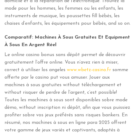
domicile et à la réparation de l’électronique. Trouvez la
mode pour les hommes, les femmes ou les enfants, les
instruments de musique, les poussettes fill bébés, les
chaises d’enfants, les équipements pour bébés, and so on.
Comparatif: Machines À Sous Gratuites Et Equipment
À Sous En Argent Réel
Le online casino bonus sans dépôt permet de découvrir
gratuitement l’offre online. Vous n’avez rien à miser,
correct à utiliser los angeles
www.wbetz-casino.fr
somme
offerte par le casino put vous amuser. Jouer aux
machines à sous gratuites without téléchargement et
without risquer de perdre de l’argent, c’est possible!
Toutes les machines à sous sont disponibles sobre mode
démo, without inscription ni dépôt, afin que vous puissiez
profiter sobre vos jeux préférés sans risques bankers. En
résumé, nos machines à sous en ligne para 2025 offrent
votre gamme de jeux variés et captivants, adaptés à