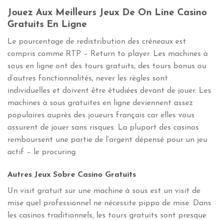
Jouez Aux Meilleurs Jeux De On Line Casino
Gratuits En Ligne
Le pourcentage de redistribution des créneaux est
compris comme RTP – Return to player. Les machines à
sous en ligne ont des tours gratuits, des tours bonus ou
d’autres fonctionnalités, never les règles sont
individuelles et doivent être étudiées devant de jouer. Les
machines à sous gratuites en ligne deviennent assez
populaires auprès des joueurs français car elles vous
assurent de jouer sans risques. La plupart des casinos
remboursent une partie de l’argent dépensé pour un jeu
actif – le procuring.
Autres Jeux Sobre Casino Gratuits
Un visit gratuit sur une machine à sous est un visit de
mise quel professionnel ne nécessite pippo de mise. Dans
les casinos traditionnels, les tours gratuits sont presque