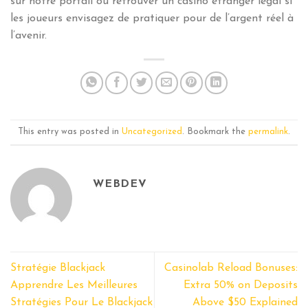
sur notre portail ou retrouver un casino étranger légal si
les joueurs envisagez de pratiquer pour de l’argent réel à
l’avenir.
This entry was posted in
Uncategorized
. Bookmark the
permalink
.
WEBDEV
Stratégie Blackjack
Casinolab Reload Bonuses:
Apprendre Les Meilleures
Extra 50% on Deposits
Stratégies Pour Le Blackjack
Above $50 Explained